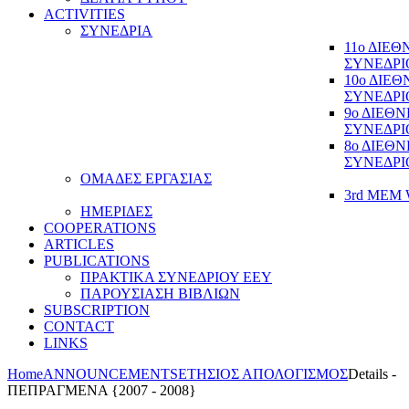
ACTIVITIES
ΣΥΝΕΔΡΙΑ
11ο ΔΙΕ
ΣΥΝΕΔΡΙ
10ο ΔΙΕ
ΣΥΝΕΔΡΙ
9ο ΔΙΕΘ
ΣΥΝΕΔΡΙ
8ο ΔΙΕΘ
ΣΥΝΕΔΡΙ
ΟΜΑΔΕΣ ΕΡΓΑΣΙΑΣ
3rd MEM 
ΗΜΕΡΙΔΕΣ
COOPERATIONS
ARTICLES
PUBLICATIONS
ΠΡΑΚΤΙΚΑ ΣΥΝΕΔΡΙΟΥ ΕΕΥ
ΠΑΡΟΥΣΙΑΣΗ ΒΙΒΛΙΩΝ
SUBSCRIPTION
CONTACT
LINKS
Home
ANNOUNCEMENTS
ΕΤΗΣΙΟΣ ΑΠΟΛΟΓΙΣΜΟΣ
Details -
ΠΕΠΡΑΓΜΕΝΑ {2007 - 2008}