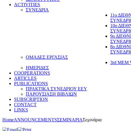
ACTIVITIES
ΣΥΝΕΔΡΙΑ
11ο ΔΙΕ
ΣΥΝΕΔΡΙ
10ο ΔΙΕ
ΣΥΝΕΔΡΙ
9ο ΔΙΕΘ
ΣΥΝΕΔΡΙ
8ο ΔΙΕΘ
ΣΥΝΕΔΡΙ
ΟΜΑΔΕΣ ΕΡΓΑΣΙΑΣ
3rd MEM 
ΗΜΕΡΙΔΕΣ
COOPERATIONS
ARTICLES
PUBLICATIONS
ΠΡΑΚΤΙΚΑ ΣΥΝΕΔΡΙΟΥ ΕΕΥ
ΠΑΡΟΥΣΙΑΣΗ ΒΙΒΛΙΩΝ
SUBSCRIPTION
CONTACT
LINKS
Home
ANNOUNCEMENTS
ΣΕΜΙΝΑΡΙΑ
Σεμινάρια