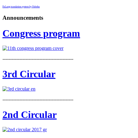
FaLang translation system by Faboba
Announcements
Congress program
----------------------------------------------
3rd Circular
----------------------------------------------
2nd Circular