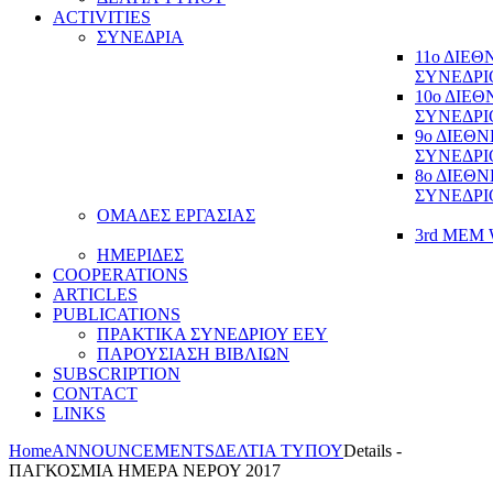
ACTIVITIES
ΣΥΝΕΔΡΙΑ
11ο ΔΙΕ
ΣΥΝΕΔΡΙ
10ο ΔΙΕ
ΣΥΝΕΔΡΙ
9ο ΔΙΕΘ
ΣΥΝΕΔΡΙ
8ο ΔΙΕΘ
ΣΥΝΕΔΡΙ
ΟΜΑΔΕΣ ΕΡΓΑΣΙΑΣ
3rd MEM 
ΗΜΕΡΙΔΕΣ
COOPERATIONS
ARTICLES
PUBLICATIONS
ΠΡΑΚΤΙΚΑ ΣΥΝΕΔΡΙΟΥ ΕΕΥ
ΠΑΡΟΥΣΙΑΣΗ ΒΙΒΛΙΩΝ
SUBSCRIPTION
CONTACT
LINKS
Home
ANNOUNCEMENTS
ΔΕΛΤΙΑ ΤΥΠΟΥ
Details -
ΠΑΓΚΟΣΜΙΑ ΗΜΕΡΑ ΝΕΡΟΥ 2017