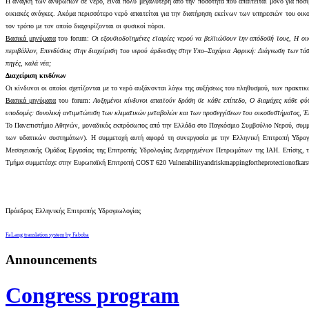
Η ανάγκη των ανθρώπων σε νερό, είναι πολύ μεγαλύτερη από την ποσότητα που απαιτείται μόνο για πόσιμο
οικιακές ανάγκες. Ακόμα περισσότερο νερό απαιτείται για την διατήρηση εκείνων των υπηρεσιών του οικο
τον τρόπο με τον οποίο διαχειρίζονται οι φυσικοί πόροι.
Βασικά μηνύματα
του
forum
:
Οι εξουσιοδοτημένες εταιρίες νερού να βελτιώσουν την απόδοσή τους
,
Η οι
περιβάλλον, Επενδύσεις στην διαχείριση του νερού άρδευσης στην Υπο–Σαχάρια Αφρική: Διάγνωση των τά
πηγές, καλά νέα;
Διαχείριση κινδύνων
Οι κίνδυνοι οι οποίοι σχετίζονται με το νερό αυξάνονται λόγω της αυξήσεως του πληθυσμού, των πρακτι
Βασικά μηνύματα
του
forum
:
Αυξημένοι κίνδυνοι απαιτούν δράση σε κάθε επίπεδο
,
Ο διαμάχες κάθε φύ
υποδομές: συνολική αντιμετώπιση των κλιματικών μεταβολών και των προσεγγίσεων του οικοσυστήματος
,
Έ
Το Πανεπιστήμιο Αθηνών, μοναδικός εκπρόσωπος από την Ελλάδα στο Παγκόσμιο Συμβούλιο Νερού, συμμετ
των υδατικών συστημάτων). Η συμμετοχή αυτή αφορά τη συνεργασία με την Ελληνική Επιτροπή Υδρο
Μεσογειακής Ομάδας Εργασίας της Επιτροπής Υδρολογίας Διερρηγμένων Πετρωμάτων της ΙΑΗ. Επίσης, τη
Τμήμα συμμετέσχε στην Ευρωπαϊκή Επιτροπή
COST
620
Vulnerability
and
risk
mapping
for
the
protection
of
kars
Πρόεδρος Ελληνικής Επιτροπής Υδρογεωλογίας
FaLang translation system by Faboba
Announcements
Congress program