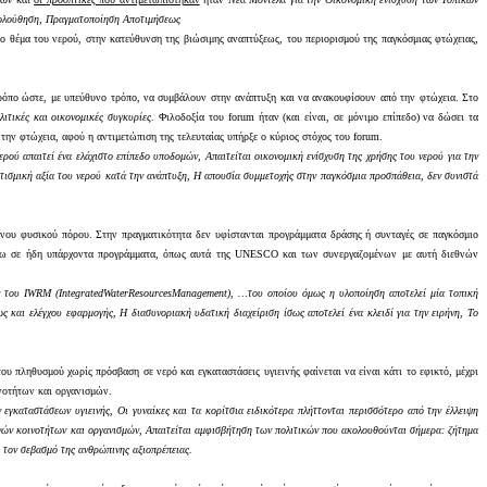
ακολούθηση, Πραγματοποίηση Αποτιμήσεως
στο θέμα του νερού, στην κατεύθυνση της βιώσιμης αναπτύξεως, του περιορισμού της παγκόσμιας φτώχειας,
τρόπο ώστε, με υπεύθυνο τρόπο, να συμβάλουν στην ανάπτυξη και να ανακουφίσουν από την φτώχεια. Στο
λιτικές και οικονομικές συγκυρίες
. Φιλοδοξία του
forum
ήταν (και είναι, σε μόνιμο επίπεδο) να δώσει τα
την φτώχεια, αφού η αντιμετώπιση της τελευταίας υπήρξε ο κύριος στόχος του
forum
.
ερού απαιτεί ένα ελάχιστο επίπεδο υποδομών
,
Απαιτείται οικονομική ενίσχυση της χρήσης του νερού για την
ιτισμική αξία του νερού κατά την ανάπτυξη
,
Η απουσία συμμετοχής στην παγκόσμια προσπάθεια, δεν συνιστά
μένου φυσικού πόρου. Στην πραγματικότητα δεν υφίστανται προγράμματα δράσης ή συνταγές σε παγκόσμιο
άνω σε ήδη υπάρχοντα προγράμματα, όπως αυτά της
UNESCO
και των συνεργαζομένων με αυτή διεθνών
ν του
IWRM
(
Integrated
Water
Resources
Management
)
,
…του οποίου όμως η υλοποίηση αποτελεί μία τοπική
ως και ελέγχου εφαρμογής
,
Η διασυνοριακή υδατική διαχείριση ίσως αποτελεί ένα κλειδί για την ειρήνη
,
Το
 πληθυσμού χωρίς πρόσβαση σε νερό και εγκαταστάσεις υγιεινής φαίνεται να είναι κάτι το εφικτό, μέχρι
ινοτήτων και οργανισμών.
 εγκαταστάσεων υγιεινής
,
Οι γυναίκες και τα κορίτσια ειδικότερα πλήττονται περισσότερο από την έλλειψη
νών κοινοτήτων και οργανισμών
,
Απαιτείται αμφισβήτηση των πολιτικών που ακολουθούνται σήμερα: ζήτημα
ι τον σεβασμό της ανθρώπινης αξιοπρέπειας.