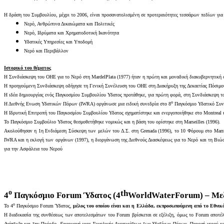
Η δράση του Συμβουλίου, μέχρι το 2006, είναι προσανατολισμένη σε προτεραιότητες τεσσάρων πεδίων για
Νερό, Ανθρώπινα Δικαιώματα και Πολιτικές
Νερό, Ιδρύματα και Χρηματοδοτική Ικανότητα
Υδατικές Υπηρεσίες και Υποδομή
Νερό και Περιβάλλον
Ιστορικό του θέματος
Η Συνδιάσκεψη του ΟΗΕ για το Νερό στη
Mar
del
Plata
(1977) ήταν η πρώτη και μοναδική διακυβερνητική 
Η προηγούμενη Συνδιάσκεψη οδήγησε τη Γενική Συνέλευση του ΟΗΕ στη Διακήρυξη της Δεκαετίας Πόσιμου
Η ιδέα δημιουργίας ενός Παγκοσμίου Συμβουλίου Υδατος προτάθηκε, για πρώτη φορά, στη Συνδιάσκεψη τ
ο
Η Διεθνής Ενωση Υδατικών Πόρων (
IWRA
) οργάνωσε μια ειδική συνεδρία στο 8
Παγκόσμιο Υδατικό Συν
Η Ιδρυτική Επιτροπή του Παγκοσμίου Συμβουλίου Υδατος σχηματίστηκε και ενεργοποιήθηκε στο
Montreal
Το Παγκόσμιο Συμβούλιο Υδατος θεσμοθετήθηκε νομικώς και η βάση του ορίστηκε στη
Marseilles
(1996).
Ακολούθησαν η 1η Ενδιάμεση Σύσκεψη των μελών του Δ.Σ. στη
Grenada
(1996), το 10 Φόρουμ στο
Marr
IWRA
και η εκλογή των οργάνων (1997), η διοργάνωση της Διεθνούς Διασκέψεως για το Νερό και τη Βιώ
για την Ασφάλεια του Νερού
ο
th
4
Παγκόσμιο
Forum
Ύδατος (4
World
Water
Forum
) – Με
ο
To
4
Παγκόσμιο
Forum
Ύδατος,
μέλος του οποίου είναι και η Ελλάδα, εκπροσωπούμενη από το Εθνι
Η διαδικασία της συνθέσεως των αποτελεσμάτων του
Forum
βρίσκεται σε εξέλιξη, όμως το
Forum
αποτέλ
Ανάπτυξη και την Πρόοδο, Εφαρμογή μιας Συνολικής Διαχειρίσεως των Υδατíνων Πόρων, Παροχή νερού κα