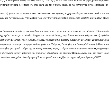
, για πλύσιμο και άλλες οικιακές ανάγκες. Υπολογίζεται ότι απαιτείται περίπου 70 φορές μεγαλύτερη ποσότ
συστήματος χωρίς τις οποίες ο τρόπος ζωής μας δεν θα ήταν αειφόρος. Οι τεχνολογίες είναι διαθέσιμες κ
κολογική χρήση του νερού θα αυξήσει την ασφάλεια της τροφής
,
Η χρηματοδότηση του αρδευτικού νερού απ
σεων και των ευκαιριών
,
Η συμμετοχή των νέων στην περιβαλλοντική εκπαίδευση αποτελεί μία χρήσιμη στρατ
κών δημιουργίας οικισμών, της προόδου των οικονομιών, αλλά και των κλιματικών μεταβολών. Η διαχείρισή 
σης πρέπει να αντιμετωπιστούν
,
Έλεγχος και παρακολούθηση, παγκόσμιος καταμερισμός για τοπική πρόσβα
κτακτη αντιμετώπιση: προετοιμασία, ευθύνες, συνεργασία και μακροπρόθεσμη αντιμετώπιση
,
Τα αποθέματα τω
έχει στην παγκόσμια αυτή προσπάθεια, μέσω του Τμήματος Γεωλογίας και Γεωπεριβάλλοντος (αλλά και απ
γεωλογίας (Ελληνικό Τμήμα της Διεθνούς Ενώσεως Υδρογεωλόγων-
International
Association
of
Hydrogeologis
 συνεργασία με τον καθηγητή του Τμήματος Υδραυλικής και Τεχνικής Περιβάλλοντος και, επί πλέον, Συντ
tic
aquifers
, όσα χρόνια λειτούργησε η Επιτροπή αυτή και συνεχίζει τις συμμετοχές στις δράσεις
COST
.