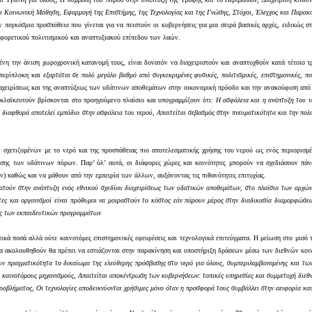
και Κοινωνική Μάθηση, Εφαρμογή της Επιστήμης, της Τεχνολογίας και της Γνώσης, Στόχοι, Έλεγχος και Παρ
ην
παγκόσμια προσπάθεια
που γίνεται για να πειστούν οι κυβερνήσεις για μια σειρά βασικές αρχές, ειδικώς 
φορετικού πολιτισμικού και αναπτυξιακού επίπεδου των λαών.
ένη την άνιση χωροχρονική κατανομή τους, είναι δυνατόν να διαχειριστούν και αναπτυχθούν κατά τέτοιο 
 περίπλοκη και
εξαρτάται σε πολύ μεγάλο βαθμό από συγκεκριμένες φυσικές, πολιτισμικές, επιστημονικές, πο
ιαχειρίσεως και της αναπτύξεως των υδάτινων αποθεμάτων στην οικονομική πρόοδο και την ανακούφιση από 
κλαϊκευτούν βρίσκονται στο προηγούμενο πλαίσιο και υπογραμμίζουν ότι:
Η ασφάλεια και η ανάπτυξη του ν
 διαφθορά αποτελεί εμπόδιο στην ασφάλεια του νερού
,
Απαιτείται σεβασμός στην πνευματικότητα και την πολ
 σχετιζομένων με το νερό και της προσπάθειας πιο αποτελεσματικής χρήσης του νερού ως ενός περιορισ
χρήσης των υδάτινων πόρων. Παρ’ όλ’ αυτά, οι διάφορες χώρες και κοινότητες μπορούν να σχεδιάσουν π
) καθώς και να μάθουν από την εμπειρία των άλλων, αυξάνοντας τις πιθανότητες επιτυχίας.
τατούν στην ανάπτυξη ενός εθνικού σχεδίου διαχειρίσεως των υδατικών αποθεμάτων, στο πλαίσιο των αρχώ
τες και οργανισμοί είναι πρόθυμοι να μοιραστούν το κόστος εάν πάρουν μέρος στην διαδικασία διαμορφώσε
ος των εκπαιδευτικών προγραμμάτων
 ποσά αλλά ούτε καινοτόμες επιστημονικές εφευρέσεις και τεχνολογικά επιτεύγματα. Η μείωση στο μισό του
 θα ακολουθηθούν θα πρέπει να εστιάζονται στην παρακίνηση και υποστήριξη δράσεων μέσω των διεθνών κο
υν πραγματικότητα το δικαίωμα της ελεύθερης πρόσβασης στο νερό για όλους, συμπεριλαμβανομένης και των
ι καινοτόμους μηχανισμούς
,
Απαιτείται αποκέντρωση των κυβερνήσεων: τοπικές υπηρεσίες και συμμετοχή διεθ
προβλήματος
,
Οι τεχνολογίες αποδεικνύονται χρήσιμες μόνο όταν η προσφορά τους συμβάλλει στην αειφορία κα