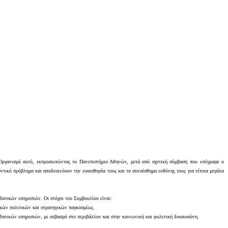
 Οργανισμό αυτό, εκπροσωπώντας το Πανεπιστήμιο Αθηνών, μετά από σχετική σύμβαση που υπέγραψε ο
ντικό πρόβλημα και αποδεικνύουν την ευαισθησία τους και το συναίσθημα ευθύνης τους για τέτοια μεγάλα
δατικών υπηρεσιών. Οι στόχοι του Συμβουλίου είναι:
ικών πολιτικών και στρατηγικών παγκοσμίως.
ατικών υπηρεσιών, με σεβασμό στο περιβάλλον και στην κοινωνική και φυλετική δικαιοσύνη.