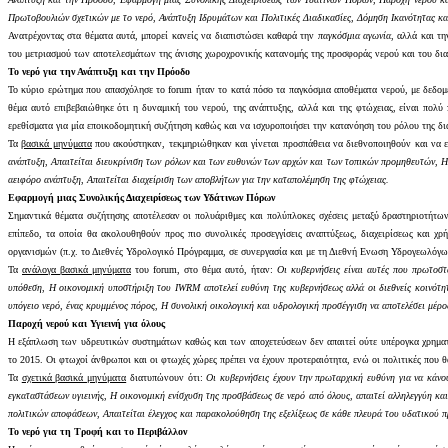
Πρωτοβουλιών σχετικών με το νερό, Ανάπτυξη Ιδρυμάτων και Πολιτικές Διαδικασίες, Δόμηση Ικανότητας 
Ανατρέχοντας στα θέματα αυτά, μπορεί κανείς να διαπιστώσει καθαρά την
παγκόσμια αγωνία
, αλλά και τ
του μετριασμού των αποτελεσμάτων της άνισης χωροχρονικής κατανομής της προσφοράς νερού και του δια
Το νερό για την Ανάπτυξη και την Πρόοδο
Το κύριο ερώτημα που απασχόλησε το
forum
ήταν το κατά πόσο τα παγκόσμια αποθέματα νερού, με δεδομ
θέμα αυτό επιβεβαιώθηκε ότι η δυναμική του νερού, της ανάπτυξης, αλλά και της φτώχειας, είναι πολύ
ερεθίσματα για μία εποικοδομητική συζήτηση καθώς και να ισχυροποιήσει την κατανόηση του ρόλου της δ
Τα
βασικά μηνύματα
που ακούστηκαν, τεκμηριώθηκαν και γίνεται προσπάθεια να διεθνοποιηθούν και να ε
ανάπτυξη
,
Απαιτείται διευκρίνιση των ρόλων και των ευθυνών των αρχών και των τοπικών προμηθευτών
,
Η
αειφόρο ανάπτυξη
,
Απαιτείται διαχείριση των αποβλήτων για την καταπολέμηση της φτώχειας.
Εφαρμογή μιας Συνολικής Διαχειρίσεως των Υδάτινων Πόρων
Σημαντικά θέματα συζήτησης αποτέλεσαν οι πολυάριθμες και πολύπλοκες σχέσεις μεταξύ δραστηριοτήτων
επίπεδο, τα οποία θα ακολουθηθούν προς πιο συνολικές προσεγγίσεις αναπτύξεως, διαχειρίσεως και 
οργανισμών (π.χ. το Διεθνές Υδρολογικό Πρόγραμμα, σε συνεργασία και με τη Διεθνή Ενωση Υδρογεωλόγων
Τα
ανάλογα βασικά μηνύματα
του
forum
, στο θέμα αυτό, ήταν:
Οι κυβερνήσεις είναι αυτές που πρωτοσ
υπόθεση
,
Η οικονομική υποστήριξη του
IWRM
αποτελεί ευθύνη της κυβερνήσεως αλλά οι διεθνείς κοινότη
υπόγειο νερό, ένας κρυμμένος πόρος
,
Η συνολική οικολογική και υδρολογική προσέγγιση να αποτελέσει μέρ
Παροχή νερού και Υγιεινή για όλους
Η εξάπλωση των υδρευτικών συστημάτων καθώς και των αποχετεύσεων δεν απαιτεί ούτε υπέρογκα χρηματικά
το 2015. Οι φτωχοί άνθρωποι και οι φτωχές χώρες πρέπει να έχουν προτεραιότητα, ενώ οι πολιτικές που
Τα
σχετικά βασικά μηνύματα
διατυπώνουν ότι:
Οι κυβερνήσεις έχουν την πρωταρχική ευθύνη για να κάνο
εγκαταστάσεων υγιεινής
,
Η οικονομική ενίσχυση της προσβάσεως σε νερό από όλους, απαιτεί αλληλεγγύη κα
πολιτικών αποφάσεων
,
Απαιτείται έλεγχος και παρακολούθηση της εξελίξεως σε κάθε πλευρά του υδατικού 
Το νερό για τη Τροφή και το Περιβάλλον