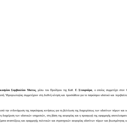
κοσμίου Συμβουλίου Υδατος
, μέσω του Προέδρου της Καθ.
Γ. Στουρνάρα
, ο οποίος συμμετέχει στον
οπή Υδρογεωλογίας συμμετέχουν στη διεθνή κίνηση και προσπάθεια για το παγκόσμιο υδατικό και περιβαλλο
κοπό την ενδυνάμωση της παγκόσμιας κινήσεως για τη βελτίωση της διαχειρίσεως των υδατίνων πόρων και υ
τη διαχείριση των υδατικών υπηρεσιών, στη βάση της αειφορίας και η προαγωγή της εφαρμογής αποτελεσματ
ατα αναπτύξεως και εφαρμογής πολιτικών και στρατηγικών αειφορίας υδατίνων πόρων και βιωσιμότητας υδ