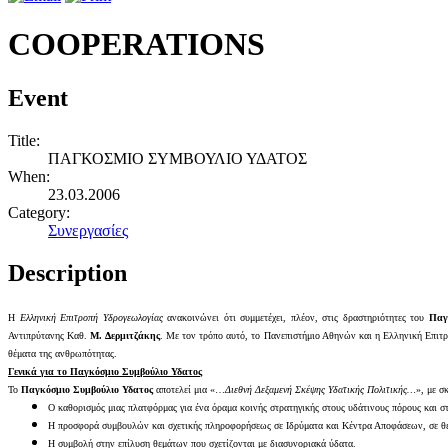
COOPERATIONS
Event
Title:
ΠΑΓΚΟΣΜΙΟ ΣΥΜΒΟΥΛΙΟ ΥΔΑΤΟΣ
When:
23.03.2006
Category:
Συνεργασίες
Description
Η
Ελληνική Επιτροπή Υδρογεωλογίας
ανακοινώνει ότι συμμετέχει, πλέον, στις δραστηριότητες του
Παγ
Αντιπρύτανης Καθ.
Μ. Δερμιτζάκης
. Με τον τρόπο αυτό, το Πανεπιστήμιο Αθηνών και η Ελληνική Επιτρ
θέματα της ανθρωπότητας.
Γενικά για το Παγκόσμιο Συμβούλιο Υδατος
Το
Παγκόσμιο Συμβούλιο Υδατος
αποτελεί μια «…
Διεθνή Δεξαμενή Σκέψης Υδατικής Πολιτικής…
», με σ
Ο καθορισμός μιας πλατφόρμας για ένα όραμα κοινής στρατηγικής στους υδάτινους πόρους και σ
Η προσφορά συμβουλών και σχετικής πληροφορήσεως σε Ιδρύματα και Κέντρα Αποφάσεων, σε θέμ
Η συμβολή στην επίλυση θεμάτων που σχετίζονται με διασυνοριακά ύδατα.