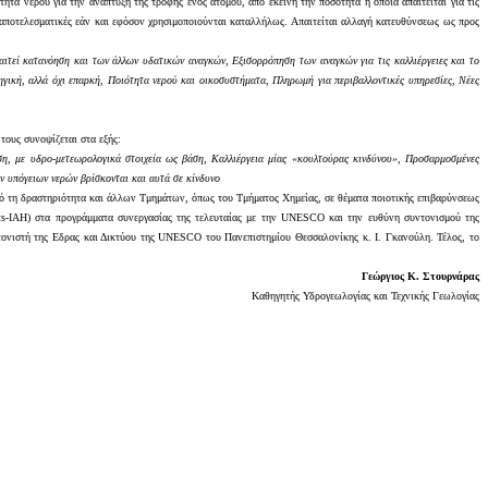
ητα νερού για την ανάπτυξη της τροφής ενός ατόμου, από εκείνη την ποσότητα η οποία απαιτείται για τις
αι αποτελεσματικές εάν και εφόσον χρησιμοποιούνται καταλλήλως. Απαιτείται αλλαγή κατευθύνσεως ως προς
αιτεί κατανόηση και των άλλων υδατικών αναγκών
,
Εξισορρόπηση των αναγκών για τις καλλιέργειες και το
ηγική, αλλά όχι επαρκή
,
Ποιότητα νερού και οικοσυστήματα
,
Πληρωμή για περιβαλλοντικές υπηρεσίες
,
Νέες
τους συνοψίζεται στα εξής:
ση, με υδρο-μετεωρολογικά στοιχεία ως βάση
,
Καλλιέργεια μίας «κουλτούρας κινδύνου»
,
Προσαρμοσμένες
ν υπόγειων νερών βρίσκονται και αυτά σε κίνδυνο
ό τη δραστηριότητα και άλλων Τμημάτων, όπως του Τμήματος Χημείας, σε θέματα ποιοτικής επιβαρύνσεως
ts
-
IAH
) στα προγράμματα συνεργασίας της τελευταίας με την
UNESCO
και την ευθύνη συντονισμού της
ονιστή της Εδρας και Δικτύου της
UNESCO
του Πανεπιστημίου Θεσσαλονίκης κ. Ι. Γκανούλη. Τέλος, το
Γεώργιος Κ. Στουρνάρας
Καθηγητής Υδρογεωλογίας και Τεχνικής Γεωλογίας