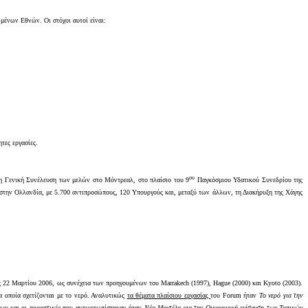
μένων Εθνών. Οι στόχοι αυτοί είναι:
τες εργασίες.
ου
η Γενική Συνέλευση των μελών στο Μόντρεαλ, στο πλαίσιο του 9
Παγκόσμιου Υδατικού Συνεδρίου της
την Ολλανδία, με 5.700 αντιπροσώπους, 120 Υπουργούς και, μεταξύ των άλλων, τη Διακήρυξη της Χάγης
τις 22 Μαρτίου 2006, ως συνέχεια των προηγουμένων του
Marrakech
(1997),
Hague
(2000) και
Kyoto
(2003).
α οποία σχετίζονται με το νερό. Αναλυτικώς
τα θέματα πλαίσιου εργασίας
του
Forum
ήταν
Το νερό για την
ύνων
και
οι
προοπτικές
που αντιμετωπίστηκαν
ήταν
Νέα Μοντέλα για την Οικονομική ενίσχυση των Τοπικών