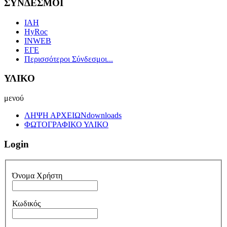
ΣΥΝΔΕΣΜΟΙ
IAH
HyRoc
INWEB
ΕΓΕ
Περισσότεροι Σύνδεσμοι...
ΥΛΙΚΟ
μενού
ΛΗΨΗ ΑΡΧΕΙΩΝ
downloads
ΦΩΤΟΓΡΑΦΙΚΟ ΥΛΙΚΟ
Login
Όνομα Χρήστη
Κωδικός