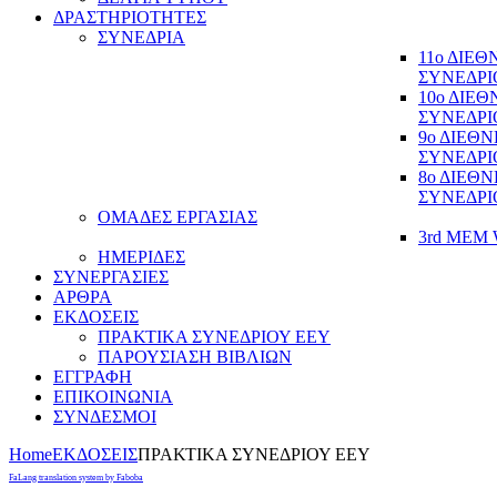
ΔΡΑΣΤΗΡΙΟΤΗΤΕΣ
ΣΥΝΕΔΡΙΑ
11ο ΔΙΕ
ΣΥΝΕΔΡΙ
10ο ΔΙΕ
ΣΥΝΕΔΡΙ
9ο ΔΙΕΘ
ΣΥΝΕΔΡΙ
8ο ΔΙΕΘ
ΣΥΝΕΔΡΙ
ΟΜΑΔΕΣ ΕΡΓΑΣΙΑΣ
3rd MEM 
ΗΜΕΡΙΔΕΣ
ΣΥΝΕΡΓΑΣΙΕΣ
ΑΡΘΡΑ
ΕΚΔΟΣΕΙΣ
ΠΡΑΚΤΙΚΑ ΣΥΝΕΔΡΙΟΥ ΕΕΥ
ΠΑΡΟΥΣΙΑΣΗ ΒΙΒΛΙΩΝ
ΕΓΓΡΑΦΗ
ΕΠΙΚΟΙΝΩΝΙΑ
ΣΥΝΔΕΣΜΟΙ
Home
ΕΚΔΟΣΕΙΣ
ΠΡΑΚΤΙΚΑ ΣΥΝΕΔΡΙΟΥ ΕΕΥ
FaLang translation system by Faboba