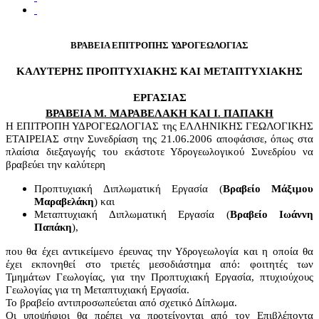
ΒΡΑΒΕΙA ΕΠΙΤΡΟΠΗΣ ΥΔΡΟΓΕΩΛΟΓΙΑΣ
ΚΑΛΥΤΕΡΗΣ ΠΡΟΠΤΥΧΙΑΚΗΣ ΚΑΙ ΜΕΤΑΠΤΥΧΙΑΚΗΣ
ΕΡΓΑΣΙΑΣ
ΒΡΑΒΕΙΑ Μ. ΜΑΡΑΒΕΛΑΚΗ ΚΑΙ Ι. ΠΑΠΑΚΗ
Η ΕΠΙΤΡΟΠΗ ΥΔΡΟΓΕΩΛΟΓΙΑΣ της ΕΛΛΗΝΙΚΗΣ ΓΕΩΛΟΓΙΚΗΣ
ΕΤΑΙΡΕΙΑΣ στην Συνεδρίαση της 21.06.2006 αποφάσισε, όπως στα
πλαίσια διεξαγωγής του εκάστοτε Υδρογεωλογικού Συνεδρίου να
βραβεύει την καλύτερη
Προπτυχιακή Διπλωματική Εργασία (
Βραβείο Μάξιμου
Μαραβελάκη
) και
Μεταπτυχιακή Διπλωματική Εργασία (
Βραβείο Ιωάννη
Παπάκη
),
που θα έχει αντικείμενο έρευνας την Υδρογεωλογία και η οποία θα
έχει εκπονηθεί στο τριετές μεσοδιάστημα από: φοιτητές των
Τμημάτων Γεωλογίας, για την Προπτυχιακή Εργασία, πτυχιούχους
Γεωλογίας για τη Μεταπτυχιακή Εργασία.
Το βραβείο αντιπροσωπεύεται από σχετικό Δίπλωμα.
Οι υποψήφιοι θα πρέπει να προτείνονται από τον Επιβλέποντα