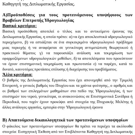
Καθηγητή της Διπλωματικής Εργασίας.
Α)Προϋποθέσεις για τους προτεινόμενους υποψήφιους των
Βραβείων Επιτροπής Υδρογεωλογίας
Βασικό κριτήριο:
Βασική προϋπόθεση αποτελεί ο τίτλος και το αντικείμενο έρευνας της
Διπλωματικής Εργασίας, η οποία πρέπει: α) να έχει αποκλειστικά υδρογεωλογικό
περιεχόμενο, β) να εστιάζεται σε ένα συγκεκριμένο υδρογεωλογικό πρόβλημα
μιας περιοχής ή να αναφέρεται σε γενικότερη αντιμετώπιση θεωρητικού ή
πρακτικού θέματος γ) να παρουσιάζει ανάλυση και τεκμηρίωση των
εφαρμοζόμενων υδρογεωλογικών μεθόδων, δ) τα αποτελέσματα που προκύπτουν
να έχουν επιστημονική τεκμηρίωση και πρωτοτυπία ε) να παρέχει, κατά το
δυνατό, καινοτόμες προτάσεις επίλυσης ή διαχείρισης του προβλήματος.
Άλλα κριτήρια:
Ο βαθμός της Διπλωματικής Εργασίας που έχει απονεμηθεί από την Τριμελή
Επιτροπή,
o
γενικός βαθμός του Πτυχίου και τα χρόνια φοίτησης.,
o
αριθμός και
οι βαθμοί των επιλεγμένων μαθημάτων στο πεδίο της Υδρογεωλογίας, ή των
επιστημών του νερού, γενικότερα,
o
ι ανακοινώσεις σε Επιστημονικά Συνέδρια ή
Περιοδικά, που τυχόν έχουν προκύψει από στοιχεία της Πτυχιακής Μελέτης ή
άλλες ανάλογες εργασίες, εμπειρία στην Υδρογεωλογική έρευνα
Β) Απαιτούμενα δικαιολογητικά των προτεινόμενων υποψηφίων
Ο φάκελος των προτεινόμενων υποψηφίων θα πρέπει να περιέχει τα ακόλουθα
στοιχεία: Εισηγητική Έκθεση από τον Επιβλέποντα Καθηγητή της Διπλωματικής