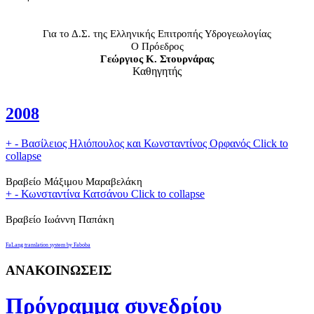
Για το Δ.Σ. της Ελληνικής Επιτροπής Υδρογεωλογίας
Ο Πρόεδρος
Γεώργιος Κ. Στουρνάρας
Καθηγητής
2008
+
-
Βασίλειος Ηλιόπουλος και Κωνσταντίνος Ορφανός
Click to
collapse
Βραβείο Μάξιμου Μαραβελάκη
+
-
Κωνσταντίνα Κατσάνου
Click to collapse
Βραβείο Ιωάννη Παπάκη
FaLang translation system by Faboba
ΑΝΑΚΟΙΝΩΣΕΙΣ
Πρόγραμμα συνεδρίου