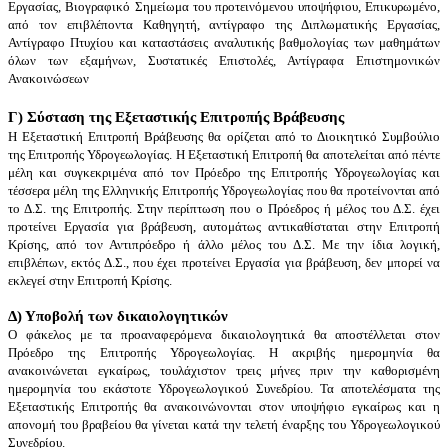
Εργασίας, Βιογραφικό Σημείωμα του προτεινόμενου υποψήφιου, Επικυρωμένο,
από τον επιβλέποντα Καθηγητή, αντίγραφο της Διπλωματικής Εργασίας,
Αντίγραφο Πτυχίου και καταστάσεις αναλυτικής βαθμολογίας των μαθημάτων
όλων των εξαμήνων, Συστατικές Επιστολές, Αντίγραφα Επιστημονικών
Ανακοινώσεων
Γ) Σύσταση της Εξεταστικής Επιτροπής Βράβευσης
Η Εξεταστική Επιτροπή Βράβευσης θα ορίζεται από το Διοικητικό Συμβούλιο
της Επιτροπής Υδρογεωλογίας. Η Εξεταστική Επιτροπή θα αποτελείται από πέντε
μέλη και συγκεκριμένα από τον Πρόεδρο της Επιτροπής Υδρογεωλογίας και
τέσσερα μέλη της Ελληνικής Επιτροπής Υδρογεωλογίας που θα προτείνονται από
το Δ.Σ. της Επιτροπής. Στην περίπτωση που ο Πρόεδρος ή μέλος του Δ.Σ. έχει
προτείνει Εργασία για βράβευση, αυτομάτως αντικαθίσταται στην Επιτροπή
Κρίσης, από τον Αντιπρόεδρο ή άλλο μέλος του Δ.Σ. Με την ίδια λογική,
επιβλέπων, εκτός Δ.Σ., που έχει προτείνει Εργασία για βράβευση, δεν μπορεί να
εκλεγεί στην Επιτροπή Κρίσης.
Δ) Υποβολή των δικαιολογητικών
Ο φάκελος με τα προαναφερόμενα δικαιολογητικά θα αποστέλλεται στον
Πρόεδρο της Επιτροπής Υδρογεωλογίας. Η ακριβής ημερομηνία θα
ανακοινώνεται εγκαίρως, τουλάχιστον τρεις μήνες πριν την καθορισμένη
ημερομηνία του εκάστοτε Υδρογεωλογικού Συνεδρίου. Τα αποτελέσματα της
Εξεταστικής Επιτροπής θα ανακοινώνονται στον υποψήφιο εγκαίρως και η
απονομή του βραβείου θα γίνεται κατά την τελετή έναρξης του Υδρογεωλογικού
Συνεδρίου.