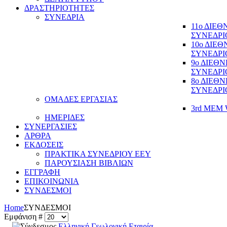
ΔΡΑΣΤΗΡΙΟΤΗΤΕΣ
ΣΥΝΕΔΡΙΑ
11ο ΔΙΕ
ΣΥΝΕΔΡΙ
10ο ΔΙΕ
ΣΥΝΕΔΡΙ
9ο ΔΙΕΘ
ΣΥΝΕΔΡΙ
8ο ΔΙΕΘ
ΣΥΝΕΔΡΙ
ΟΜΑΔΕΣ ΕΡΓΑΣΙΑΣ
3rd MEM 
ΗΜΕΡΙΔΕΣ
ΣΥΝΕΡΓΑΣΙΕΣ
ΑΡΘΡΑ
ΕΚΔΟΣΕΙΣ
ΠΡΑΚΤΙΚΑ ΣΥΝΕΔΡΙΟΥ ΕΕΥ
ΠΑΡΟΥΣΙΑΣΗ ΒΙΒΛΙΩΝ
ΕΓΓΡΑΦΗ
ΕΠΙΚΟΙΝΩΝΙΑ
ΣΥΝΔΕΣΜΟΙ
Home
ΣΥΝΔΕΣΜΟΙ
Εμφάνιση #
Ελληνική Γεωλογική Εταιρία