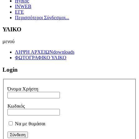
HyRoc
INWEB
ΕΓΕ
Περισσότεροι Σύνδεσμοι...
ΥΛΙΚΟ
μενού
ΛΗΨΗ ΑΡΧΕΙΩΝ
downloads
ΦΩΤΟΓΡΑΦΙΚΟ ΥΛΙΚΟ
Login
Όνομα Χρήστη
Κωδικός
Να με θυμάσαι