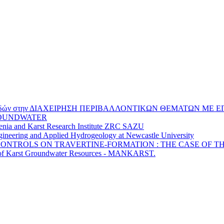
πουδών στην ΔΙΑΧΕΙΡΗΣΗ ΠΕΡΙΒΑΛΛΟΝΤΙΚΩΝ ΘΕΜΑΤΩΝ ΜΕ Ε
 GROUNDWATER
ovenia and Karst Research Institute ZRC SAZU
ineering and Applied Hydrogeology at Newcastle University
CONTROLS ON TRAVERTINE-FORMATION : THE CASE OF T
of Karst Groundwater Resources - MANKARST.