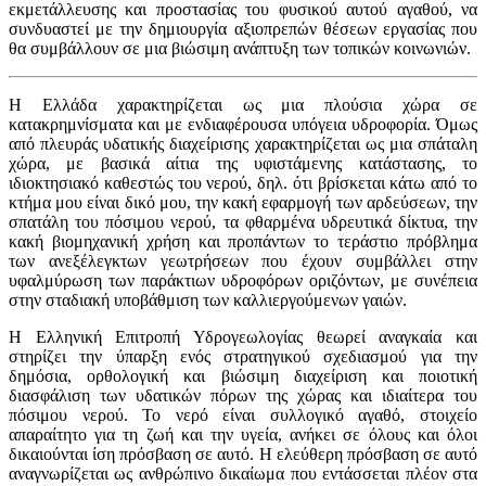
εκμετάλλευσης και προστασίας του φυσικού αυτού αγαθού, να
συνδυαστεί με την δημιουργία αξιοπρεπών θέσεων εργασίας που
θα συμβάλλουν σε μια βιώσιμη ανάπτυξη των τοπικών κοινωνιών.
Η Ελλάδα χαρακτηρίζεται ως μια πλούσια χώρα σε
κατακρημνίσματα και με ενδιαφέρουσα υπόγεια υδροφορία. Όμως
από πλευράς υδατικής διαχείρισης χαρακτηρίζεται ως μια σπάταλη
χώρα, με βασικά αίτια της υφιστάμενης κατάστασης, το
ιδιοκτησιακό καθεστώς του νερού, δηλ. ότι βρίσκεται κάτω από το
κτήμα μου είναι δικό μου, την κακή εφαρμογή των αρδεύσεων, την
σπατάλη του πόσιμου νερού, τα φθαρμένα υδρευτικά δίκτυα, την
κακή βιομηχανική χρήση και προπάντων το τεράστιο πρόβλημα
των ανεξέλεγκτων γεωτρήσεων που έχουν συμβάλλει στην
υφαλμύρωση των παράκτιων υδροφόρων οριζόντων, με συνέπεια
στην σταδιακή υποβάθμιση των καλλιεργούμενων γαιών.
Η Ελληνική Επιτροπή Υδρογεωλογίας θεωρεί αναγκαία και
στηρίζει την ύπαρξη ενός στρατηγικού σχεδιασμού για την
δημόσια, ορθολογική και βιώσιμη διαχείριση και ποιοτική
διασφάλιση των υδατικών πόρων της χώρας και ιδιαίτερα του
πόσιμου νερού. Το νερό είναι συλλογικό αγαθό, στοιχείο
απαραίτητο για τη ζωή και την υγεία, ανήκει σε όλους και όλοι
δικαιούνται ίση πρόσβαση σε αυτό. Η ελεύθερη πρόσβαση σε αυτό
αναγνωρίζεται ως ανθρώπινο δικαίωμα που εντάσσεται πλέον στα