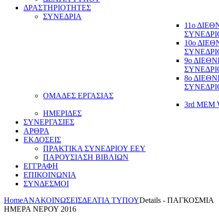
ΔΡΑΣΤΗΡΙΟΤΗΤΕΣ
ΣΥΝΕΔΡΙΑ
11ο ΔΙΕ
ΣΥΝΕΔΡΙ
10ο ΔΙΕ
ΣΥΝΕΔΡΙ
9ο ΔΙΕΘ
ΣΥΝΕΔΡΙ
8ο ΔΙΕΘ
ΣΥΝΕΔΡΙ
ΟΜΑΔΕΣ ΕΡΓΑΣΙΑΣ
3rd MEM 
ΗΜΕΡΙΔΕΣ
ΣΥΝΕΡΓΑΣΙΕΣ
ΑΡΘΡΑ
ΕΚΔΟΣΕΙΣ
ΠΡΑΚΤΙΚΑ ΣΥΝΕΔΡΙΟΥ ΕΕΥ
ΠΑΡΟΥΣΙΑΣΗ ΒΙΒΛΙΩΝ
ΕΓΓΡΑΦΗ
ΕΠΙΚΟΙΝΩΝΙΑ
ΣΥΝΔΕΣΜΟΙ
Home
ΑΝΑΚΟΙΝΩΣΕΙΣ
ΔΕΛΤΙΑ ΤΥΠΟΥ
Details - ΠΑΓΚΟΣΜΙΑ
ΗΜΕΡΑ ΝΕΡΟΥ 2016