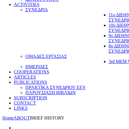
ACTIVITIES
ΣΥΝΕΔΡΙΑ
11ο ΔΙΕ
ΣΥΝΕΔΡΙ
10ο ΔΙΕ
ΣΥΝΕΔΡΙ
9ο ΔΙΕΘ
ΣΥΝΕΔΡΙ
8ο ΔΙΕΘ
ΣΥΝΕΔΡΙ
ΟΜΑΔΕΣ ΕΡΓΑΣΙΑΣ
3rd MEM 
ΗΜΕΡΙΔΕΣ
COOPERATIONS
ARTICLES
PUBLICATIONS
ΠΡΑΚΤΙΚΑ ΣΥΝΕΔΡΙΟΥ ΕΕΥ
ΠΑΡΟΥΣΙΑΣΗ ΒΙΒΛΙΩΝ
SUBSCRIPTION
CONTACT
LINKS
Home
ABOUT
BRIEF HISTORY