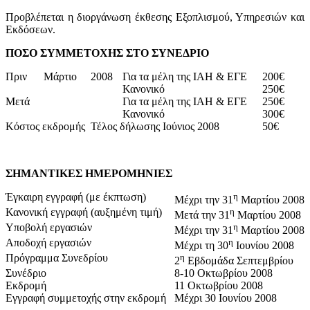
Προβλέπεται η διοργάνωση έκθεσης Εξοπλισμού, Υπηρεσιών και
Εκδόσεων.
ΠΟΣΟ ΣΥΜΜΕΤΟΧΗΣ ΣΤΟ ΣΥΝΕΔΡΙΟ
Πριν
Μάρτιο
2008
Για τα μέλη της IAH & ΕΓΕ
200€
Κανονικό
250€
Μετά
Για τα μέλη της IAH & ΕΓΕ
250€
Κανονικό
300€
Κόστος εκδρομής
Τέλος δήλωσης Ιούνιος 2008
50€
ΣΗΜΑΝΤΙΚΕΣ ΗΜΕΡΟΜΗΝΙΕΣ
Έγκαιρη εγγραφή (με έκπτωση)
η
Μέχρι την 31
Μαρτίου 2008
Κανονική εγγραφή (αυξημένη τιμή)
η
Μετά την 31
Μαρτίου 2008
Υποβολή εργασιών
η
Μέχρι την 31
Μαρτίου 2008
Αποδοχή εργασιών
η
Μέχρι τη 30
Ιουνίου 2008
Πρόγραμμα Συνεδρίου
η
2
Εβδομάδα Σεπτεμβρίου
Συνέδριο
8-10 Οκτωβρίου 2008
Εκδρομή
11 Οκτωβρίου 2008
Εγγραφή συμμετοχής στην εκδρομή
Μέχρι 30 Ιουνίου 2008