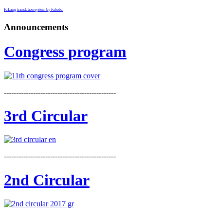
FaLang translation system by Faboba
Announcements
Congress program
----------------------------------------------
3rd Circular
----------------------------------------------
2nd Circular