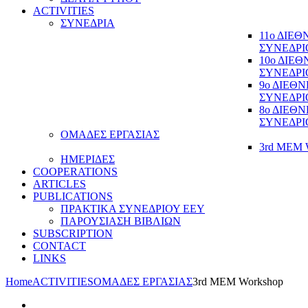
ACTIVITIES
ΣΥΝΕΔΡΙΑ
11ο ΔΙΕ
ΣΥΝΕΔΡΙ
10ο ΔΙΕ
ΣΥΝΕΔΡΙ
9ο ΔΙΕΘ
ΣΥΝΕΔΡΙ
8ο ΔΙΕΘ
ΣΥΝΕΔΡΙ
ΟΜΑΔΕΣ ΕΡΓΑΣΙΑΣ
3rd MEM 
ΗΜΕΡΙΔΕΣ
COOPERATIONS
ARTICLES
PUBLICATIONS
ΠΡΑΚΤΙΚΑ ΣΥΝΕΔΡΙΟΥ ΕΕΥ
ΠΑΡΟΥΣΙΑΣΗ ΒΙΒΛΙΩΝ
SUBSCRIPTION
CONTACT
LINKS
Home
ACTIVITIES
ΟΜΑΔΕΣ ΕΡΓΑΣΙΑΣ
3rd MEM Workshop