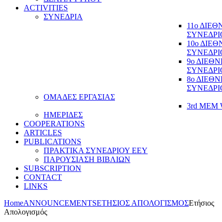
ACTIVITIES
ΣΥΝΕΔΡΙΑ
11ο ΔΙΕ
ΣΥΝΕΔΡΙ
10ο ΔΙΕ
ΣΥΝΕΔΡΙ
9ο ΔΙΕΘ
ΣΥΝΕΔΡΙ
8ο ΔΙΕΘ
ΣΥΝΕΔΡΙ
ΟΜΑΔΕΣ ΕΡΓΑΣΙΑΣ
3rd MEM 
ΗΜΕΡΙΔΕΣ
COOPERATIONS
ARTICLES
PUBLICATIONS
ΠΡΑΚΤΙΚΑ ΣΥΝΕΔΡΙΟΥ ΕΕΥ
ΠΑΡΟΥΣΙΑΣΗ ΒΙΒΛΙΩΝ
SUBSCRIPTION
CONTACT
LINKS
Home
ANNOUNCEMENTS
ΕΤΗΣΙΟΣ ΑΠΟΛΟΓΙΣΜΟΣ
Ετήσιος
Απολογισμός