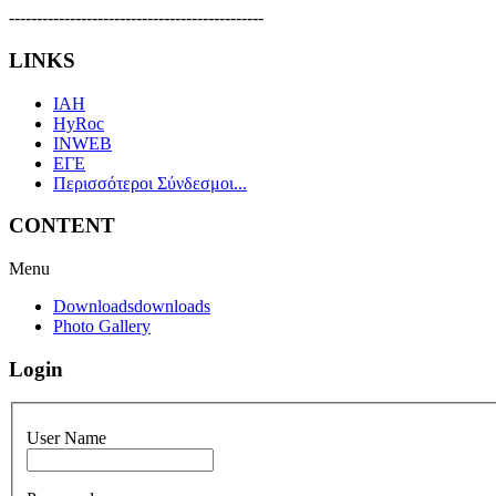
----------------------------------------------
LINKS
IAH
HyRoc
INWEB
ΕΓΕ
Περισσότεροι Σύνδεσμοι...
CONTENT
Menu
Downloads
downloads
Photo Gallery
Login
User Name