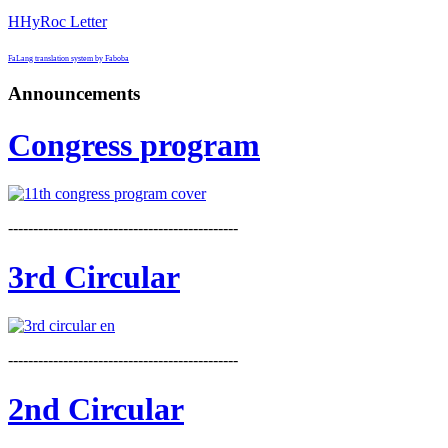
HHyRoc Letter
FaLang translation system by Faboba
Announcements
Congress program
----------------------------------------------
3rd Circular
----------------------------------------------
2nd Circular