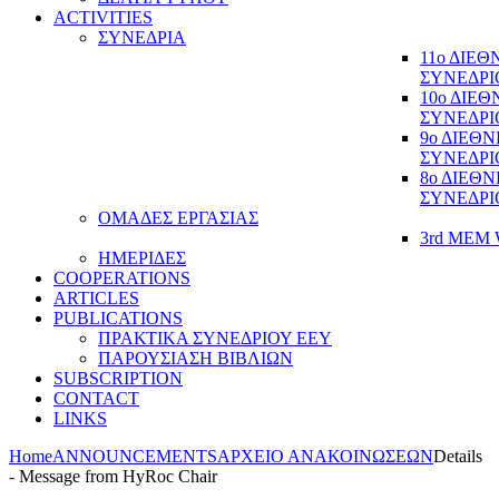
ACTIVITIES
ΣΥΝΕΔΡΙΑ
11ο ΔΙΕ
ΣΥΝΕΔΡΙ
10ο ΔΙΕ
ΣΥΝΕΔΡΙ
9ο ΔΙΕΘ
ΣΥΝΕΔΡΙ
8ο ΔΙΕΘ
ΣΥΝΕΔΡΙ
ΟΜΑΔΕΣ ΕΡΓΑΣΙΑΣ
3rd MEM 
ΗΜΕΡΙΔΕΣ
COOPERATIONS
ARTICLES
PUBLICATIONS
ΠΡΑΚΤΙΚΑ ΣΥΝΕΔΡΙΟΥ ΕΕΥ
ΠΑΡΟΥΣΙΑΣΗ ΒΙΒΛΙΩΝ
SUBSCRIPTION
CONTACT
LINKS
Home
ANNOUNCEMENTS
ΑΡΧΕΙΟ ΑΝΑΚΟΙΝΩΣΕΩΝ
Details
- Message from HyRoc Chair