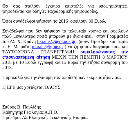
Θα σας σταλούν έγκαιρα επιστολές για υποψηφιότητες,
ψηφοδέλτια και οδηγίες ταχυδρομικής ψηφοφορίας.
Όσοι συνάδελφοι ψήφισαν το 2016 οφείλουν 30 Ευρώ.
Συνάδελφοι που δεν ψήφισαν τα τελευταία χρόνια και οφείλουν
πολύ μεγαλύτερα ποσά μπορούν με ένα e-mail στον Γραμματέα
του ΔΣ Χ. Κράνη
hkranis@geol.uoa.gr
(κοιν. Προέδρο και Ταμία
κ. Ε. Μωραΐτη
moraiti@igme.gr
) να ζητήσουν διαγραφή τους και
ΤΑΥΤΟΧΡΟΝΑ ΕΠΑΝΕΓΓΡΑΦΗ
συμπληρώνοντας την
επισυναπτόμενη αίτηση
ΜΕΧΡΙ ΤΗΝ ΠΕΜΠΤΗ 8 ΜΑΡΤΙΟΥ
2018 με 10 Ευρώ εγγραφή και 15 Ευρώ την ετήσια συνδρομή του
2018.
Παρακαλώ για την έγκαιρη τακτοποίηση των εκκρεμοτήτων σας
Η ΕΓΕ μας χρειάζεται ΟΛΟΥΣ.
Σπύρος Β. Παυλίδης
Καθηγητής Γεωλογίας Α.Π.Θ.
Πρόεδρος ΔΣ Ελληνικής Γεωλογικής Εταιρίας