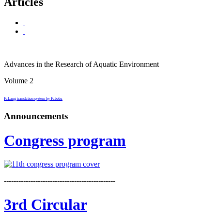
Articles
Advances in the Research of Aquatic Environment
Volume 2
FaLang translation system by Faboba
Announcements
Congress program
----------------------------------------------
3rd Circular