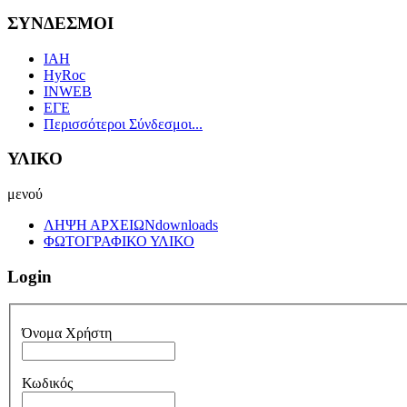
ΣΥΝΔΕΣΜΟΙ
IAH
HyRoc
INWEB
ΕΓΕ
Περισσότεροι Σύνδεσμοι...
ΥΛΙΚΟ
μενού
ΛΗΨΗ ΑΡΧΕΙΩΝ
downloads
ΦΩΤΟΓΡΑΦΙΚΟ ΥΛΙΚΟ
Login
Όνομα Χρήστη
Κωδικός