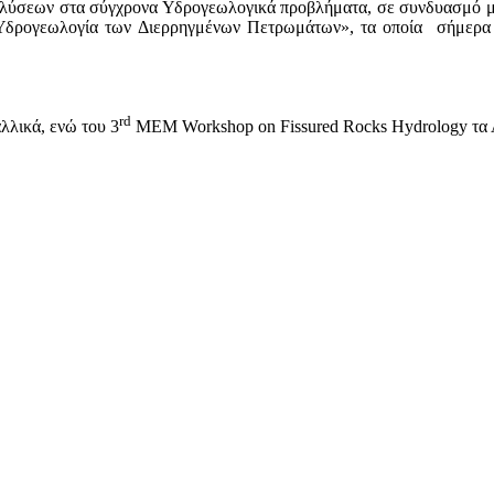
ι λύσεων στα σύγχρονα Υδρογεωλογικά προβλήματα, σε συνδυασμό μ
Υδρογεωλογία των Διερρηγμένων Πετρωμάτων», τα οποία σήμερα απ
rd
λλικά, ενώ του 3
MEM Workshop on Fissured Rocks Hydrology τα 