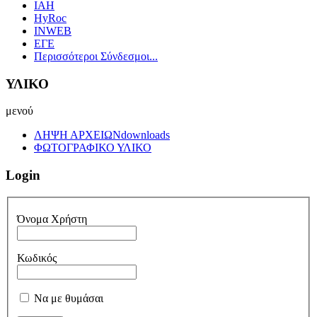
IAH
HyRoc
INWEB
ΕΓΕ
Περισσότεροι Σύνδεσμοι...
ΥΛΙΚΟ
μενού
ΛΗΨΗ ΑΡΧΕΙΩΝ
downloads
ΦΩΤΟΓΡΑΦΙΚΟ ΥΛΙΚΟ
Login
Όνομα Χρήστη
Κωδικός
Να με θυμάσαι