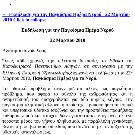
+
-
Εκδήλωση για την Παγκόσμια Ημέρα Νερού -
22 Μαρτίου
2010
Click to collapse
Εκδήλωση για την Παγκόσμια Ημέρα Νερού
22 Μαρτίου 2010
Αξιότιμοι συνάδελφοι,
Όπως κάθε χρονιά, την τελευταία δεκαετία, το
Εθνικό και
Καποδιστριακό Πανεπιστήμιο Αθηνών
, σε συνεργασία με την
α
Ελληνική Επιτροπή Υδρογεωλογίας
διοργανώνει εκδήλωση την 22
Μαρτίου 2010,
Παγκόσμια Ημέρα για το Νερό
.
Το υδατικό πρόβλημα αναγνωρίζεται πλέον, ως παγκόσμιο
πρόβλημα, που αφορά το σύνολο της ανθρωπότητας και η
αντιμετώπισή του δυσχεραίνεται για δύο κυρίως λόγους. Την
παγκόσμια κλιματική αλλαγή, η οποία έχει τροποποιήσει τα τοπικά
και υπερτοπικά υδατικά ισοζύγια και την προσπάθεια προμήθειας
καθαρού νερού και στοιχειωδών εγκαταστάσεων υγιεινής σε ένα
τεράστιο μέρος του γήινου πληθυσμού, με παράλληλη γενικότερη
βελτίωση του βιοτικού επιπέδου, που συνδέεται με την αύξηση της
υδατικής καταναλώσεως.