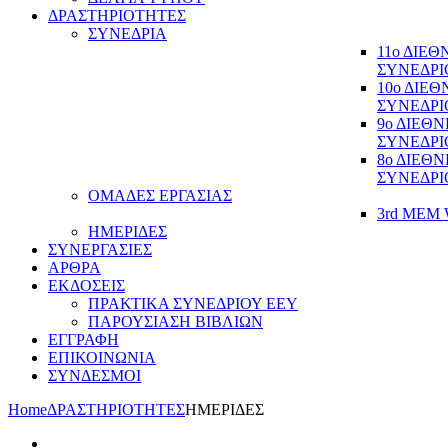
ΔΡΑΣΤΗΡΙΟΤΗΤΕΣ
ΣΥΝΕΔΡΙΑ
11ο ΔΙΕ
ΣΥΝΕΔΡΙ
10ο ΔΙΕ
ΣΥΝΕΔΡΙ
9ο ΔΙΕΘ
ΣΥΝΕΔΡΙ
8ο ΔΙΕΘ
ΣΥΝΕΔΡΙ
ΟΜΑΔΕΣ ΕΡΓΑΣΙΑΣ
3rd MEM 
ΗΜΕΡΙΔΕΣ
ΣΥΝΕΡΓΑΣΙΕΣ
ΑΡΘΡΑ
ΕΚΔΟΣΕΙΣ
ΠΡΑΚΤΙΚΑ ΣΥΝΕΔΡΙΟΥ ΕΕΥ
ΠΑΡΟΥΣΙΑΣΗ ΒΙΒΛΙΩΝ
ΕΓΓΡΑΦΗ
ΕΠΙΚΟΙΝΩΝΙΑ
ΣΥΝΔΕΣΜΟΙ
Home
ΔΡΑΣΤΗΡΙΟΤΗΤΕΣ
ΗΜΕΡΙΔΕΣ