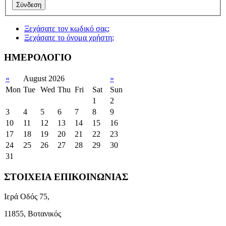
Ξεχάσατε τον κωδικό σας;
Ξεχάσατε το όνομα χρήστη;
ΗΜΕΡΟΛΟΓΙΟ
«
August 2026
»
Mon
Tue
Wed
Thu
Fri
Sat
Sun
1
2
3
4
5
6
7
8
9
10
11
12
13
14
15
16
17
18
19
20
21
22
23
24
25
26
27
28
29
30
31
ΣΤΟΙΧΕΙΑ ΕΠΙΚΟΙΝΩΝΙΑΣ
Ιερά Οδός 75,
11855, Βοτανικός