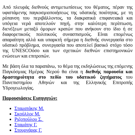
Από πλευράς διεθνούς αντιμετωπίσεως του θέματος, πέραν της
υφιστάμενης παγκοσμιοποιήσεως της υδατικής ποιότητας, με τη
ρύπανση του περιβάλλοντος, τα διακρατικά επιφανειακά και
υπόγεια νερά αποτελούν πηγή, στην καλύτερη περίπτωση,
διενέξεων μεταξύ όμορων κρατών που ανήκουν στο ίδιο ή σε
διαφορετικούς πολιτικούς συνασπισμούς. Είναι επομένως
απαραίτητη αλλά και υπαρκτή σήμερα η διεθνής συνεργασία στο
υδατικό πρόβλημα, συνεργασία που αποτελεί βασικό στόχο τόσο
της
UNESCO
όσο και των σχετικών διεθνών επιστημονικών
ενώσεων και επιτροπών.
Με βάση όλα τα παραπάνω, το θέμα της εκδηλώσεως της επόμενης
Παγκόσμιας Ημέρας Νερού θα είναι η
διεθνής παρουσία και
δραστηριότητα στο πεδίο του υδατικού ζητήματος
του
Πανεπιστημίου Αθηνών και της Ελληνικής Επιτροπής
Υδρογεωλογίας.
Παρουσιάσεις Εισηγητών:
Σταματάκης Μ.
Σκούλλος Μ.
Ριζοπούλου Σ.
Σταμάτης Γ.
Στουρνάρας Γ.