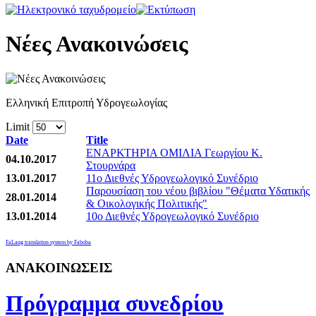
Νέες Ανακοινώσεις
Ελληνική Επιτροπή Υδρογεωλογίας
Limit
Date
Title
ΕΝΑΡΚΤΗΡΙΑ ΟΜΙΛΙΑ Γεωργίου Κ.
04.10.2017
Στουρνάρα
13.01.2017
11ο Διεθνές Υδρογεωλογικό Συνέδριο
Παρουσίαση του νέου βιβλίου "Θέματα Υδατικής
28.01.2014
& Οικολογικής Πολιτικής"
13.01.2014
10ο Διεθνές Υδρογεωλογικό Συνέδριο
FaLang translation system by Faboba
ΑΝΑΚΟΙΝΩΣΕΙΣ
Πρόγραμμα συνεδρίου