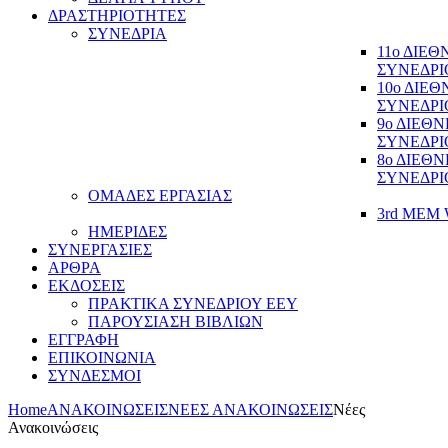
ΔΡΑΣΤΗΡΙΟΤΗΤΕΣ
ΣΥΝΕΔΡΙΑ
11ο ΔΙΕ
ΣΥΝΕΔΡΙ
10ο ΔΙΕ
ΣΥΝΕΔΡΙ
9ο ΔΙΕΘ
ΣΥΝΕΔΡΙ
8ο ΔΙΕΘ
ΣΥΝΕΔΡΙ
ΟΜΑΔΕΣ ΕΡΓΑΣΙΑΣ
3rd MEM 
ΗΜΕΡΙΔΕΣ
ΣΥΝΕΡΓΑΣΙΕΣ
ΑΡΘΡΑ
ΕΚΔΟΣΕΙΣ
ΠΡΑΚΤΙΚΑ ΣΥΝΕΔΡΙΟΥ ΕΕΥ
ΠΑΡΟΥΣΙΑΣΗ ΒΙΒΛΙΩΝ
ΕΓΓΡΑΦΗ
ΕΠΙΚΟΙΝΩΝΙΑ
ΣΥΝΔΕΣΜΟΙ
Home
ΑΝΑΚΟΙΝΩΣΕΙΣ
ΝΕΕΣ ΑΝΑΚΟΙΝΩΣΕΙΣ
Νέες
Ανακοινώσεις